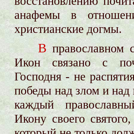
восстановлению почит
анафемы в отношени
христианские догмы.
В
православном с
Икон связано с поч
Господня - не распяти
победы над злом и над 
каждый православны
Икону своего святого,
который не только дол