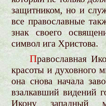
защитником, но и слу
все православные такж
знак своего освящен
символ ига Христова.
П
равославная Ик
красоты и духовного м
она снова начала зав
взалкавший видений г
Икону западный м