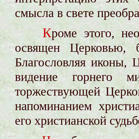
смысла в свете преобр
К
роме этого, не
освящен Церковью, 
Благословляя иконы, 
видение горнего м
торжествующей Церков
напоминанием христи
его христианской судьб