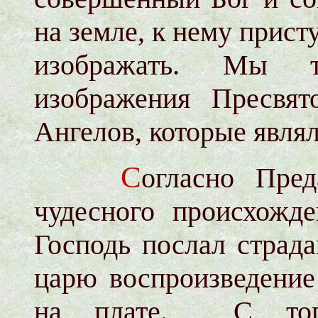
на земле, к нему прист
изображать. Мы т
изображения Пресвят
Ангелов, которые явля
С
огласно Пре
чудесного происхожд
Господь послал страд
царю воспроизведение
на плате. С тог