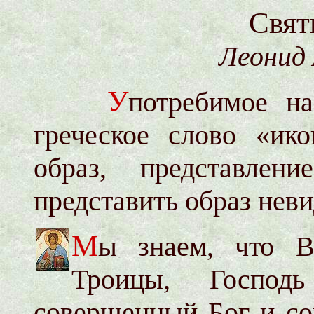
Свят
Леонид 
У
потребимое на
греческое слово «ико
образ, представлен
представить образ нев
М
ы знаем, что В
Троицы, Господ
совершенный Бог и со