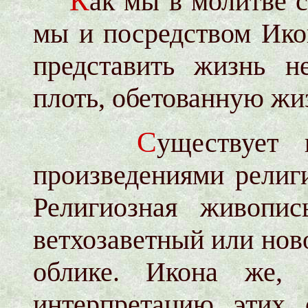
К
ак мы в молитве с
мы и посредством Ико
представить жизнь н
плоть, обетованную жи
С
уществует 
произведениями религ
Религиозная живопис
ветхозаветный или нов
облике. Икона же, 
интерпретацию этих 