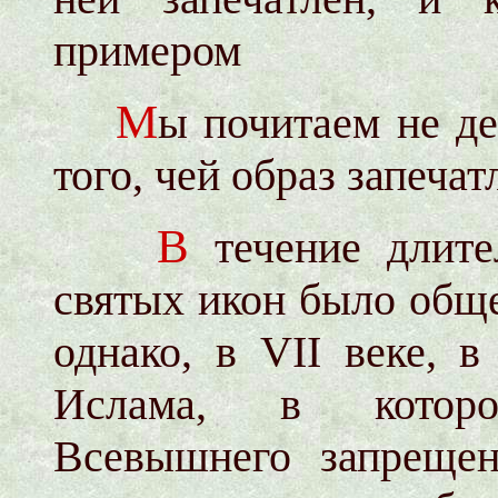
примером
М
ы почитаем не де
того, чей образ запечат
В
течение длите
святых икон было общ
однако, в VII веке, 
Ислама, в котор
Всевышнего запрещен