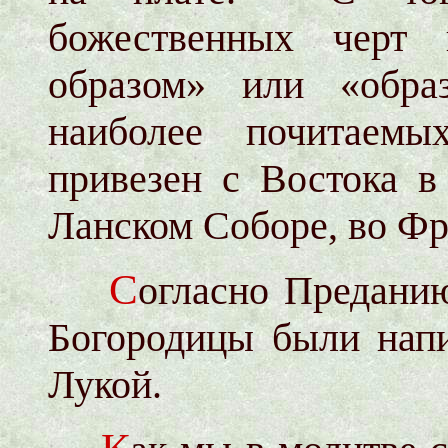
божественных черт 
образом» или «обра
наиболее почитаемы
привезен с Востока в
Ланском Соборе, во Фр
С
огласно Предани
Богородицы были нап
Лукой.