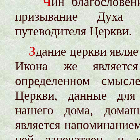
Ч
ин благословен
призывание Духа 
путеводителя Церкви.
З
дание церкви являе
Икона же являетс
определенном смысл
Церкви, данные для
нашего дома, домаш
является напоминанием
ней запечатлен, и 